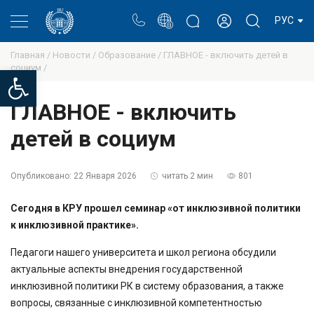
Портал
Блог ректора
Личный кабинет
РУС
Главная /
Новости /
Образование /
ГЛАВНОЕ - включить детей в
социум /
Open toolbar
ГЛАВНОЕ - включить
детей в социум
Опубликовано:
22 Января 2026
читать 2 мин
801
Сегодня в КРУ прошел семинар «от инклюзивной политики
к инклюзивной практике».
Педагоги нашего университета и школ региона обсудили
актуальные аспекты внедрения государственной
инклюзивной политики РК в систему образования, а также
вопросы, связанные с инклюзивной компетентностью