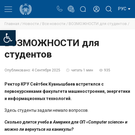
Портал
Блог ректора
Личный кабинет
РУС
Главная /
Новости /
Все новости /
ВОЗМОЖНОСТИ для студентов /
Open toolbar
ВОЗМОЖНОСТИ для
студентов
Опубликовано:
4 Сентября 2025
читать 1 мин
935
Ректор КРУ Сейтбек Куанышбаев встретился с
первокурсниками факультета машиностроения, энергетики
и информационных технологий.
Здесь студенты задали немало вопросов.
Сколько длится учеба в Америке для ОП «Computer science» и
можно ли вернуться на каникулы?