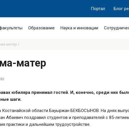
Портал
Блог р
 факультеты
Образование
Наука и инновации
Сотрудниче
ма-матер /
ьма-матер
780
правах юбиляра принимал гостей. И, конечно, среди них бы
рные шаги.
ра Костанайской области Бауыржан БЕКБОСЫНОВ. На днях выпус
жан Абаевич поздравил студентов и преподавателей с 85-летием
ия практики и дальнейшем трудоустройстве.