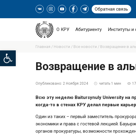
Обратная связь
О КРУ
Абитуриенту
Институты и
Главная /
Новости /
Все новости /
Возвращение в аль
Open toolbar
Возвращение в ал
Опубликовано:
2 Ноября 2024
читать 1 мин
1
Всю эту неделю Baitursynuly University на 
когда-то в стенах КРУ делал первые карье
Один из таких – первый заместитель прокуро
экономики и права с гостевой лекцией. Бауыр
органов прокуратуры, возможности прохожден