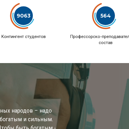
9063
564
Kонтингент студентов
Профессорско-преподавате
состав
ьных народов – надо
 богатым и сильным.
 Чтобы быть богатым -