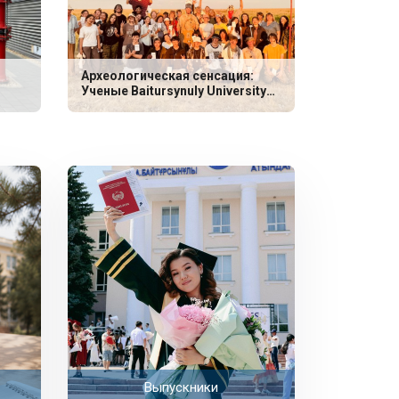
Археологическая сенсация:
Ученые Baitursynuly University
обнаружили уникальные
захоронения эпохи неолита
Выпускники