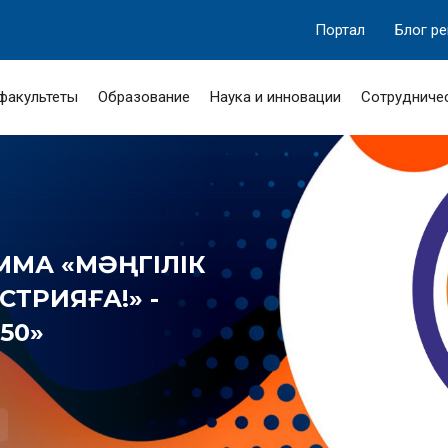
Портал
Блог р
 факультеты
Образование
Наука и инновации
Сотрудниче
МА «МӘҢГІЛІК
ТРИЯҒА!» -
50»