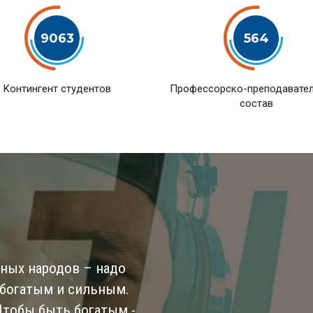
9063
564
Kонтингент студентов
Профессорско-преподавате
состав
ьных народов – надо
 богатым и сильным.
 Чтобы быть богатым -