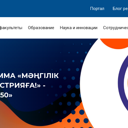
Портал
Блог р
 факультеты
Образование
Наука и инновации
Сотрудниче
МА «МӘҢГІЛІК
ТРИЯҒА!» -
50»