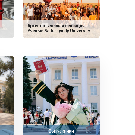
Археологическая сенсация:
Ученые Baitursynuly University
обнаружили уникальные
захоронения эпохи неолита
Выпускники