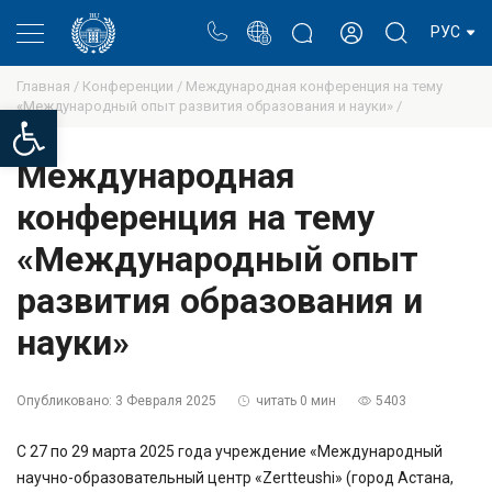
Портал
Блог ректора
Личный кабинет
РУС
Главная /
Конференции /
Международная конференция на тему
«Международный опыт развития образования и науки» /
Open toolbar
Международная
конференция на тему
«Международный опыт
развития образования и
науки»
Опубликовано:
3 Февраля 2025
читать 0 мин
5403
С 27 по 29 марта 2025 года учреждение «Международный
научно-образовательный центр «Zertteushi» (город Астана,