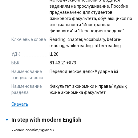
методическом пособии отводится
заданиям на прослушивание. Пособие
предназначено для студентов
языкового факультета, обучающихся по
специальности “Иностранная
филология” и “Переводческое дело”.
Ключевые слова
Reading, chapter, vocabulary, before-
reading, while-reading, after-reading
УДК
Ш20
ББК
81.43.21+Я73
Наименование
Переводческое дело/Аударма ісі
специальности
Наименование
Факультет экономики и права/ Құқық
раздела
және экономика факультеті
Скачать
In step with modern English
Учебное пособие/Оқу құралы