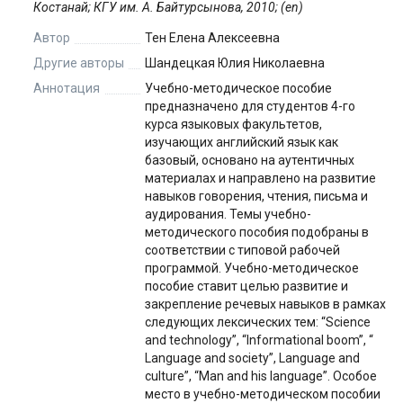
Костанай; КГУ им. А. Байтурсынова, 2010; (en)
Автор
Тен Елена Алексеевна
Другие авторы
Шандецкая Юлия Николаевна
Аннотация
Учебно-методическое пособие
предназначено для студентов 4-го
курса языковых факультетов,
изучающих английский язык как
базовый, основано на аутентичных
материалах и направлено на развитие
навыков говорения, чтения, письма и
аудирования. Темы учебно-
методического пособия подобраны в
соответствии с типовой рабочей
программой. Учебно-методическое
пособие ставит целью развитие и
закрепление речевых навыков в рамках
следующих лексических тем: “Science
and technology”, “Informational boom”, “
Language and society”, Language and
culture”, “Man and his language”. Особое
место в учебно-методическом пособии