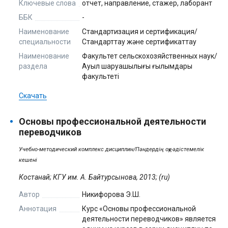
Ключевые слова
отчет, направление, стажер, лаборант
ББК
-
Наименование
Стандартизация и сертификация/
специальности
Стандарттау және сертификаттау
Наименование
Факультет сельскохозяйственных наук/
раздела
Ауыл шаруашылығы ғылымдары
факультеті
Скачать
Основы профессиональной деятельности
переводчиков
Учебно-методический комплекс дисциплин/Пәндердің оқу-әдістемелік
кешені
Костанай; КГУ им. А. Байтурсынова, 2013; (ru)
Автор
Никифорова Э.Ш.
Аннотация
Курс «Основы профессиональной
деятельности переводчиков» является