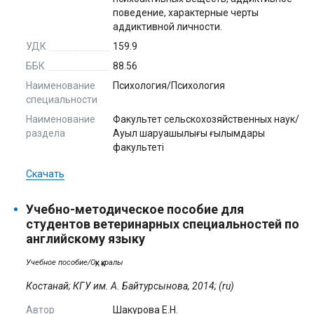
поведение, характерные черты
аддиктивной личности.
УДК
159.9
ББК
88.56
Наименование
Психология/Психология
специальности
Наименование
Факультет сельскохозяйственных наук/
раздела
Ауыл шаруашылығы ғылымдары
факультеті
Скачать
Учебно-методическое пособие для
студентов ветеринарных специальностей по
английскому языку
Учебное пособие/Оқу құралы
Костанай; КГУ им. А. Байтурсынова, 2014; (ru)
Автор
Шакурова Е.Н.