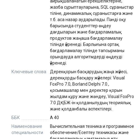
айрықшаланатын ерекшеліктеріне,
жазба сұрыптауларына, SQL сұраныстар
тіліне, динамикалық сұраныстарға және
т.б. аса назар аударылады. Пәнді оқу
барысында студенттер өңдеу
дағдыларын және бағдарламалық
продуктов жаңаша бағдарламалау
тілінде үйренеді. Барлығына ортақ
бағдарламалау тілінде тапсырманы
орындауда алгоритмдерді өңдеуді
үйренеді.
Ключевые слова
Дерекқорын басқарудың жаңа жүйесі,
дерекқорды басқару жүйелері: Visual
FoxPro 7.0, Borland Delphi 7.0.,
қосымашалар мен деректер қорын
жылдам құру және жөндеу, Visual FoxPro
7.0 ДҚБЖ-ін қолданылудың теориялық
және қолданбалы аспектілері.
ББК
A 40
Наименование
Вычислительная техника и программное
специальности
обеспечение/Есептеу техникасы және
бағдарламалық қамтамасыз ету