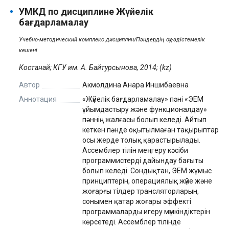
УМКД по дисциплине Жүйелік
бағдарламалау
Учебно-методический комплекс дисциплин/Пәндердің оқу-әдістемелік
кешені
Костанай; КГУ им. А. Байтурсынова, 2014; (kz)
Автор
Акмолдина Анара Иншибаевна
Аннотация
«Жүйелік бағдарламалау» пәні «ЭЕМ
ұйымдастыру және функционалдау»
пәннің жалғасы болып келеді. Айтып
кеткен пәнде оқытылмаған тақырыптар
осы жерде толық қарастырылады.
Ассемблер тілін меңгеру кәсіби
программистерді дайындау бағыты
болып келеді. Сондықтан, ЭЕМ жұмыс
принциптерін, операциялық жүйе және
жоғарғы тілдер трансляторларын,
сонымен қатар жоғары эффекті
программаларды игеру мүмкіндіктерін
көрсетеді. Ассемблер тілінде