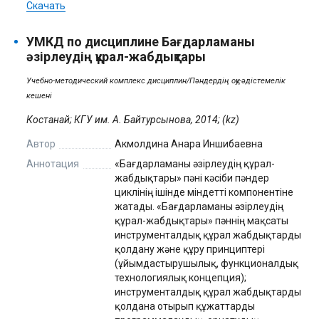
Скачать
УМКД по дисциплине Бағдарламаны
әзірлеудің құрал-жабдықтары
Учебно-методический комплекс дисциплин/Пәндердің оқу-әдістемелік
кешені
Костанай; КГУ им. А. Байтурсынова, 2014; (kz)
Автор
Акмолдина Анара Иншибаевна
Аннотация
«Бағдарламаны әзірлеудің құрал-
жабдықтары» пәні кәсіби пәндер
циклінің ішінде міндетті компонентіне
жатады. «Бағдарламаны әзірлеудің
құрал-жабдықтары» пәннің мақсаты
инструменталдық құрал жабдықтарды
қолдану және құру принциптері
(ұйымдастырушылық, функционалдық
технологиялық концепция);
инструменталдық құрал жабдықтарды
қолдана отырып құжаттарды