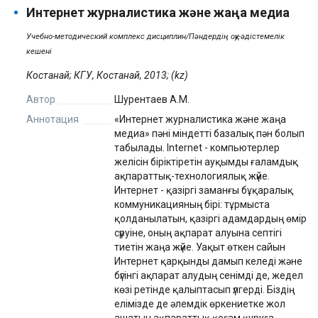
Интернет журналистика және жаңа медиа
Учебно-методический комплекс дисциплин/Пәндердің оқу-әдістемелік
кешені
Костанай; КГУ, Костанай, 2013; (kz)
Автор
Шурентаев А.М.
Аннотация
«Интернет журналистика және жаңа
медиа» пәні міндетті базалық пән болып
табылады. Internet - компьютерлер
желісін біріктіретін ауқымды ғаламдық
ақпараттық-технологиялық жүйе.
Интернет - қазіргі заманғы бұқаралық
коммуникацияның бірі: тұрмыста
қолданылатын, қазіргі адамдардың өмір
сүруіне, оның ақпарат алуына септігі
тиетін жаңа жүйе. Уақыт өткен сайын
Интернет қарқынды дамып келеді және
бүгінгі ақпарат алудың сенімді де, жедел
көзі ретінде қалыптасып үлгерді. Біздің
елімізде де әлемдік өркениетке жол