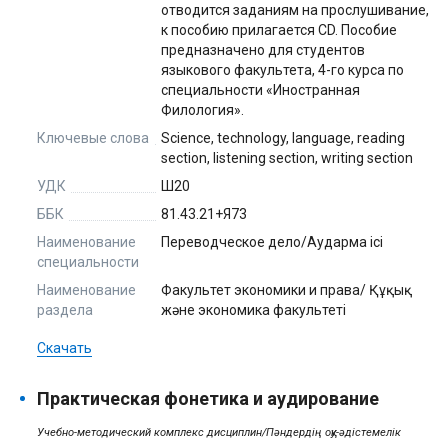
отводится заданиям на прослушивание,
к пособию прилагается CD. Пособие
предназначено для студентов
языкового факультета, 4-го курса по
специальности «Иностранная
Филология».
Ключевые слова
Science, technology, language, reading
section, listening section, writing section
УДК
Ш20
ББК
81.43.21+Я73
Наименование
Переводческое дело/Аударма ісі
специальности
Наименование
Факультет экономики и права/ Құқық
раздела
және экономика факультеті
Скачать
Практическая фонетика и аудирование
Учебно-методический комплекс дисциплин/Пәндердің оқу-әдістемелік