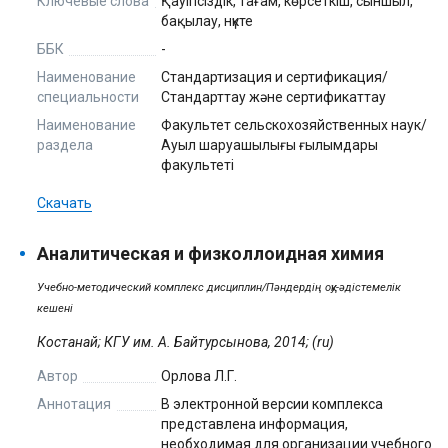
Ключевые слова
Қауіпсіздік, тағам, көрсеткіш, сыншыл,
бақылау, нүкте
ББК
-
Наименование
Стандартизация и сертификация/
специальности
Стандарттау және сертификаттау
Наименование
Факультет сельскохозяйственных наук/
раздела
Ауыл шаруашылығы ғылымдары
факультеті
Скачать
Аналитическая и физколлоидная химия
Учебно-методический комплекс дисциплин/Пәндердің оқу-әдістемелік
кешені
Костанай; КГУ им. А. Байтурсынова, 2014; (ru)
Автор
Орлова Л.Г.
Аннотация
В электронной версии комплекса
представлена информация,
необходимая для организации учебного