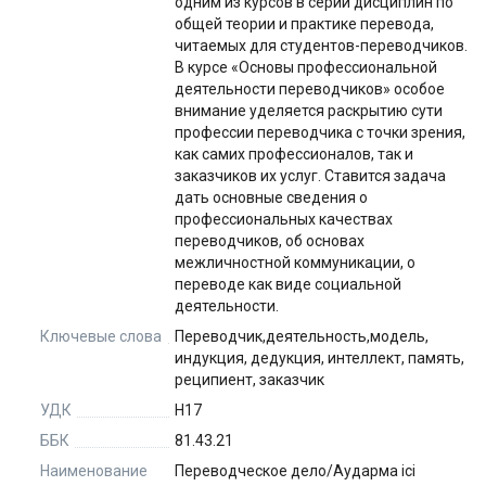
одним из курсов в серии дисциплин по
общей теории и практике перевода,
читаемых для студентов-переводчиков.
В курсе «Основы профессиональной
деятельности переводчиков» особое
внимание уделяется раскрытию сути
профессии переводчика с точки зрения,
как самих профессионалов, так и
заказчиков их услуг. Ставится задача
дать основные сведения о
профессиональных качествах
переводчиков, об основах
межличностной коммуникации, о
переводе как виде социальной
деятельности.
Ключевые слова
Переводчик,деятельность,модель,
индукция, дедукция, интеллект, память,
реципиент, заказчик
УДК
Н17
ББК
81.43.21
Наименование
Переводческое дело/Аударма ісі