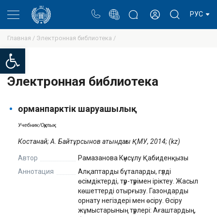
Портал
Блог ректора
Личный кабинет
РУС
Главная /
Электронная библиотека /
Open toolbar
Электронная библиотека
орманпарктік шаруашылық
Учебник/Оқулық
Костанай; А. Байтұрсынов атындағы ҚМУ, 2014; (kz)
Автор
Рамазанова Күнсұлу Қабиденқызы
Аннотация
Алқаптарды бұталарды, гүлді
өсімдіктерді, түр-түрімен іріктеу. Жасыл
көшеттерді отырғызу. Газондарды
орнату негіздері мен өсіру. Өсіру
жұмыстарының түрлері: Ағаштардың,