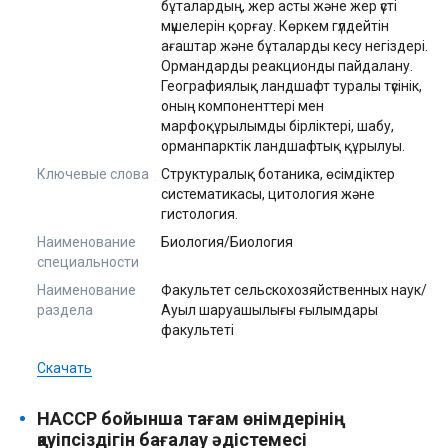
бұталардың, жер асты және жер үсті
мүшелерін қорғау. Көркем гүлдейтін
ағаштар және бұталарды кесу негіздері.
Ормандарды реакционды пайдалану.
Географиялық ландшафт туралы түсінік,
оның компоненттері мен
марфоқұрылымды бірліктері, шабу,
орманпарктік ландшафтық құрылуы.
Ключевые слова
Структуралық ботаника, өсімдіктер
систематикасы, цитология және
гистология.
Наименование
Биология/Биология
специальности
Наименование
Факультет сельскохозяйственных наук/
раздела
Ауыл шаруашылығы ғылымдары
факультеті
Скачать
HAССP бойынша тағам өнімдерінің
қауіпсіздігін бағалау әдістемесі