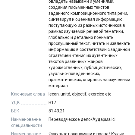
овладеть навыками и умениями,
создания письменных текстов
заданного композиционного типа речи,
синтезируя и оценивая информацию,
поступающую из разных источников в
рамках изучаемой речевой тематики,
глобально и детально понимать
прослушанный текст, читать и извлекать
информацию в соответствии с заданной
стратегией чтения из аутентичных
текстов различных жанров:
художественных, публицистических,
узуально-поведенческих,
прагматических, опираясь на изученный
материал.
Ключевые слова
leçon, unité, objectif; exercice etc
УДК
Н17
ББК
81.43.21
Наименование
Переводческое дело/Аударма ісі
специальности
Наименование
Факультет экономики и права/ Құқық