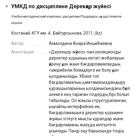
УМКД по дисциплине Дерекқор жүйесі
Учебно-методический комплекс дисциплин/Пәндердің оқу-әдістемелік
кешені
Костанай; КГУ им. А. Байтурсынова, 2011; (kz)
Автор
Акмолдина Анара Иншибаевна
Аннотация
«Дерекқор жүйесі» пәні реляционды
деректер қорының негізгі жобалауын
үйрену үшін және бағдарламалаудың
тәжірибелік білімдерге ие болу үшін
қолданылады. XBase тілі
бағдарламалық қамтамасыздандыру
құраушыларының қолданысындағы бүкіл
әлемге кең тараған тілдердің бірі болып
табылады. Ол жақсы структураланған,
ыңғайлы интерфейске ие,
бағдарламашыға деректер қорымен
жұмыс істеуге мықты құралдар және
бағдарламаны жазуда иілгіштігін
ұсынады. Пәнді оқу барысында тілдің