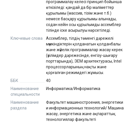
программалау келесі принцип бойынша
өткізіледі: қандай да бір мәліметтер
құрылымы (массив, тізім және т.б.)
немесе басқару құрылымы алынады,
содан кейін осы құрылымды ассемблер
тілінде іске асырылуы көрсетіледі.
Ключевые слова
Ассемблер, тілдің төменгі дәрежелі
мүмкіндіктерін қолданатын қолданбалы
және жүйелік программалар жасау керек
(үзілімдер дәрежесінде, енгізу-шығару
порттарында), ЭЕМ архитектурасы, Intel
процессорларының нақты және
қорғалған режимдегі жұмысы.
ББК
40
Наименование
Информатика/Информатика
специальности
Наименование
Факультет машиностроения, энергетики
раздела
и информационных технологий/ Машина
жасау, энергетика және ақпараттық
технологиялар факультеті