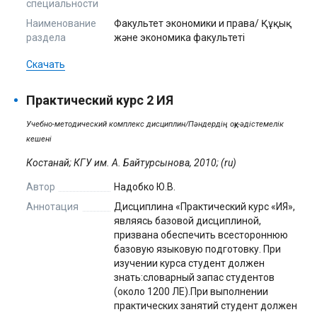
специальности
Наименование
Факультет экономики и права/ Құқық
раздела
және экономика факультеті
Скачать
Практический курс 2 ИЯ
Учебно-методический комплекс дисциплин/Пәндердің оқу-әдістемелік
кешені
Костанай; КГУ им. А. Байтурсынова, 2010; (ru)
Автор
Надобко Ю.В.
Аннотация
Дисциплина «Практический курс «ИЯ»,
являясь базовой дисциплиной,
призвана обеспечить всестороннюю
базовую языковую подготовку. При
изучении курса студент должен
знать:словарный запас студентов
(около 1200 ЛЕ).При выполнении
практических занятий студент должен