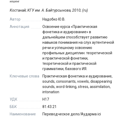
кешені
Костанай; КГУ им. А. Байтурсынова, 2010; (ru)
Автор
Надобко Ю.В.
Аннотация
Освоение курса «Практическая
фонетика и аудирование» в
дальнейшем способствует развитию
навыков понимания на слух аутентичной
речи и успешному освоению
профильных дисциплин: теоретической
и практической фонетики,
теоретической и практической
грамматики, базового ИЯ.
Ключевые слова
Практическая фонетика и аудирование,
sounds, consonants, vowels, disappearing
sounds, word-linking, stress, assimilation,
intonation
УДК
Н17
ББК
81.43.21
Наименование
Переводческое дело/Аударма ісі