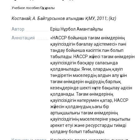
Учебное пособие/Оқу құралы
Костанай; А. Байтұрсынов атындағы ҚМУ, 2011; (kz)
Автор
Еріш Нұрбол Амантайұлы
Аннотация
«HAССP бойынша тағам өнімдерінің
қауіпсіздігін бағалау әдістемесі» пәні
таңдау бойынша кәсіптік пән болып
табылады. НАССР жүйесі тағам өнімдерін
қауіпсізідігін басқару саласында
қолданылады. Яғни, олардың қауіп
төндіретін мәселердің алдын алу үшін
тағам өнімдерін өңдірудің барлық
кезеңдерінде шекті нүкте бақылау әдісін
қолданады. Тағам өнімдерінің
қауіпсізідігін көтерумен қатар, НАССР
жүйесін қолданудың ьағы бір
артықшылығы тағам өнімдерінің
қауіпсіздігінің мәселелеріне уақытылы
әрекет етуі және ресурстарды тиімді
қолдану болып табылады.