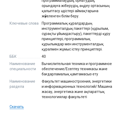
программалаудың, орнатудың,
орындауға жіберудің, өңдеу ортасының
қалыптасу әдістері аймақтарына
жүйеленген білім беру.
Ключевые слова
Программалық құралдардың
инструменталдық пакеттері (құрылым,
сұрақты ұйымдастыру), пакеттерді құру
принциптері, программалық
құрылымдар мен инструменталдық
құралмен жұмыс істеу принциптері.
ББК
40
Наименование
Вычислительная техника и программное
специальности
обеспечение/Есептеу техникасы және
бағдарламалық қамтамасыз ету
Наименование
Факультет машиностроения, энергетики
раздела
и информационных технологий/ Машина
жасау, энергетика және ақпараттық
технологиялар факультеті
Скачать