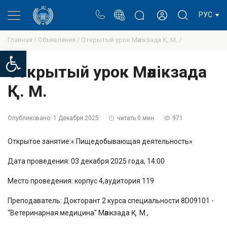
Портал
Блог ректора
Личный кабинет
РУС
Главная /
Объявления /
Открытый урок Мәлікзада Қ. М. /
Open toolbar
Открытый урок Мәлікзада
Қ. М.
Опубликовано:
1 Декабря 2025
читать 0 мин
971
Открытое занятие:« Пищедобывающая деятельность»
Дата проведения: 03 декабря 2025 года, 14:00
Место проведения: корпус 4,аудитория 119
Преподаватель: Докторант 2 курса специальности 8D09101 -
"Ветеринарная медицина" Мәлікзада Қ. М.,