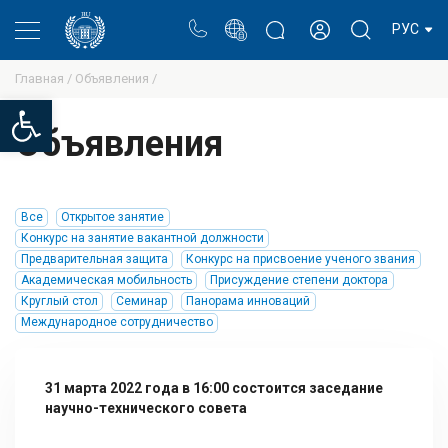
Портал
Блог ректора
Личный кабинет
РУС
Главная /
Объявления /
Open toolbar
Объявления
Все
Открытое занятие
Конкурс на занятие вакантной должности
Предварительная защита
Конкурс на присвоение ученого звания
Академическая мобильность
Присуждение степени доктора
Круглый стол
Семинар
Панорама инноваций
Международное сотрудничество
31 марта 2022 года в 16:00 состоится заседание
научно-технического совета