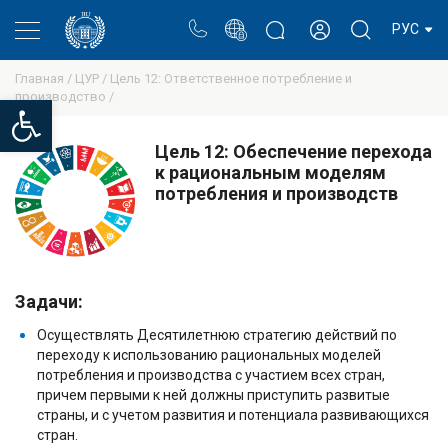
Портал
Блог ректора
Личный кабинет
РУС
Главная /
ЦУР /
Цель 12: Ответственное потребление и
производство /
Open toolbar
Цель 12: Обеспечение перехода
к рациональным моделям
потребления и производств
Задачи:
Осуществлять Десятилетнюю стратегию действий по
переходу к использованию рациональных моделей
потребления и производства с участием всех стран,
причем первыми к ней должны приступить развитые
страны, и с учетом развития и потенциала развивающихся
стран.