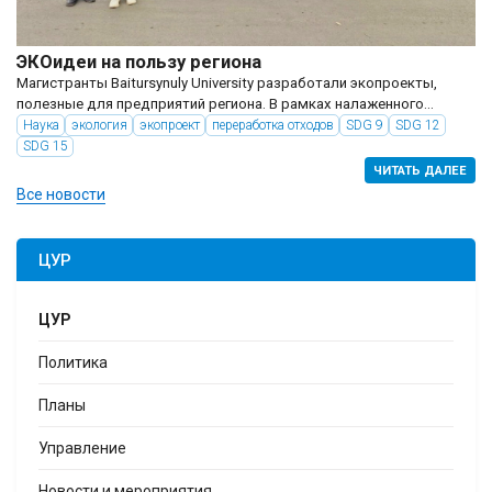
ЭКОидеи на пользу региона
Магистранты Baitursynuly University разработали экопроекты,
полезные для предприятий региона. В рамках налаженного
сотрудничества с предприятиями области магистранты-
Наука
экология
экопроект
переработка отходов
SDG 9
SDG 12
геоэкологи Костанайского регионального университета имени
SDG 15
Ахмет Байтұрсынұлы...
ЧИТАТЬ ДАЛЕЕ
Все новости
ЦУР
ЦУР
Политика
Планы
Управление
Новости и мероприятия