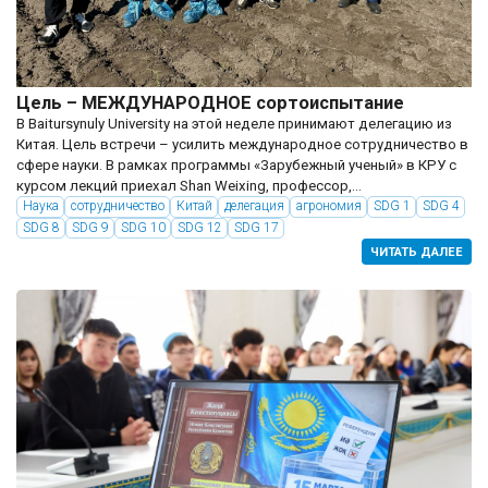
Цель – МЕЖДУНАРОДНОЕ сортоиспытание
В Baitursynuly University на этой неделе принимают делегацию из
Китая. Цель встречи – усилить международное сотрудничество в
сфере науки. В рамках программы «Зарубежный ученый» в КРУ с
курсом лекций приехал Shan Weixing, профессор,...
Наука
сотрудничество
Китай
делегация
агрономия
SDG 1
SDG 4
SDG 8
SDG 9
SDG 10
SDG 12
SDG 17
ЧИТАТЬ ДАЛЕЕ