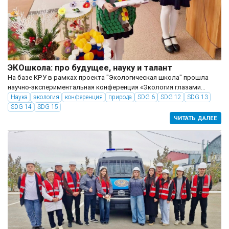
ЭКОшкола: про будущее, науку и талант
На базе КРУ в рамках проекта "Экологическая школа" прошла
научно-экспериментальная конференция «Экология глазами
молодежи». В этот день университет стал площадкой для
Наука
экология
конференция
природа
SDG 6
SDG 12
SDG 13
встречи активных и талантливых школьников Костанайской
SDG 14
SDG 15
области,...
ЧИТАТЬ ДАЛЕЕ