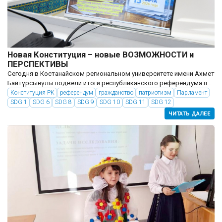
Новая Конституция – новые ВОЗМОЖНОСТИ и
ПЕРСПЕКТИВЫ
Сегодня в Костанайском региональном университете имени Ахмет
Байтұрсынұлы подвели итоги республиканского референдума по
принятию новой Конституции РК, обсудили новые возможности и
Конституция РК
референдум
гражданство
патриотизм
Парламент
перспективы. На диалоговой площадке «Эволюция Основного
SDG 1
SDG 6
SDG 8
SDG 9
SDG 10
SDG 11
SDG 12
Закона:...
ЧИТАТЬ ДАЛЕЕ