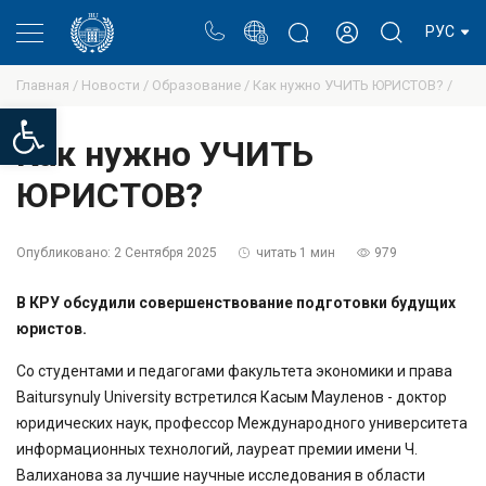
Портал
Блог ректора
Личный кабинет
РУС
Главная /
Новости /
Образование /
Как нужно УЧИТЬ ЮРИСТОВ? /
Open toolbar
Как нужно УЧИТЬ
ЮРИСТОВ?
Опубликовано:
2 Сентября 2025
читать 1 мин
979
В КРУ обсудили совершенствование подготовки будущих
юристов.
Со студентами и педагогами факультета экономики и права
Baitursynuly University встретился Касым Мауленов - доктор
юридических наук, профессор Международного университета
информационных технологий, лауреат премии имени Ч.
Валиханова за лучшие научные исследования в области