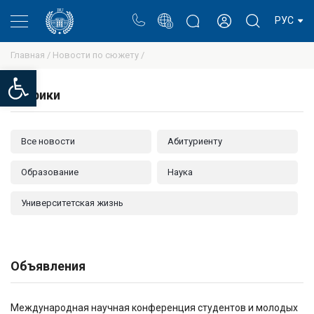
Портал
Блог ректора
Личный кабинет
РУС
Главная /
Новости по сюжету /
Open toolbar
Рубрики
Все новости
Абитуриенту
Образование
Наука
Университетская жизнь
Объявления
Международная научная конференция студентов и молодых