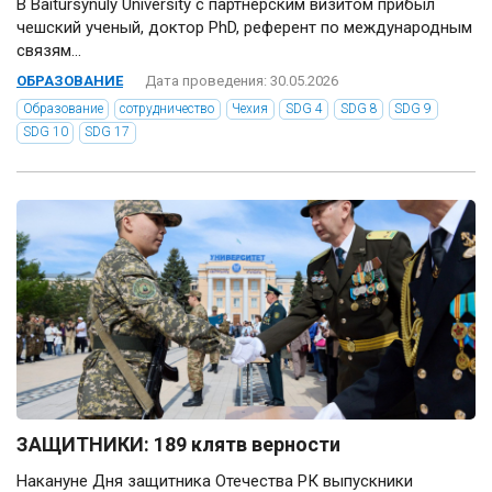
В Baitursynuly University с партнерским визитом прибыл
чешский ученый, доктор PhD, референт по международным
связям...
ОБРАЗОВАНИЕ
Дата проведения: 30.05.2026
Образование
сотрудничество
Чехия
SDG 4
SDG 8
SDG 9
SDG 10
SDG 17
ЗАЩИТНИКИ: 189 клятв верности
Накануне Дня защитника Отечества РК выпускники