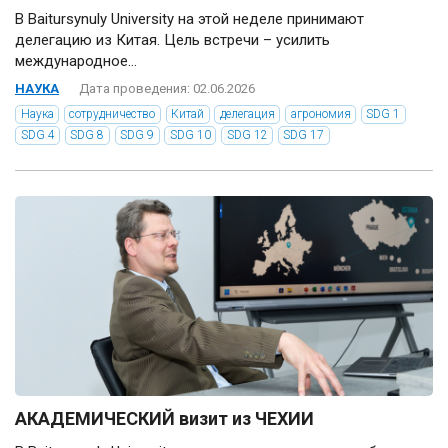
В Baitursynuly University на этой неделе принимают
делегацию из Китая. Цель встречи – усилить
международное...
НАУКА
Дата проведения: 02.06.2026
Наука
сотрудничество
Китай
делегация
агрономия
SDG 1
SDG 4
SDG 8
SDG 9
SDG 10
SDG 12
SDG 17
АКАДЕМИЧЕСКИЙ визит из ЧЕХИИ