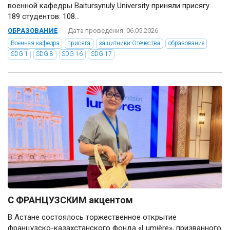
военной кафедры Baitursynuly University приняли присягу.
189 студентов: 108...
ОБРАЗОВАНИЕ
Дата проведения: 06.05.2026
Военная кафедра
присяга
защитники Отечества
образование
SDG 1
SDG 8
SDG 16
SDG 17
С ФРАНЦУЗСКИМ акцентом
В Астане состоялось торжественное открытие
французско-казахстанского фонда «Lumière», призванного