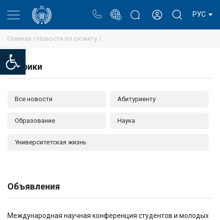
Портал
Блог ректора
Личный кабинет
РУС
Главная /
Новости по сюжету /
Open toolbar
Рубрики
Все новости
Абитуриенту
Образование
Наука
Университетская жизнь
Объявления
Международная научная конференция студентов и молодых