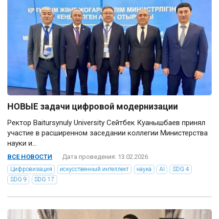
НОВЫЕ задачи цифровой модернизации ⠀
Ректор Baitursynuly University Сейтбек Куанышбаев принял
участие в расширенном заседании коллегии Министерства
науки и...
ВСЕ НОВОСТИ
Дата проведения: 13.02.2026
Цифровизация
искусственный интеллект
наука
AI
SDG 4
SDG 9
SDG 17