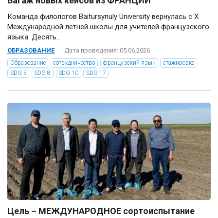
Багаж новых кейсов из ФРАНЦИИ
Команда филологов Baitursynuly University вернулась с Х
Международной летней школы для учителей французского
языка. Десять...
ОБРАЗОВАНИЕ
Дата проведения: 05.06.2026
Образование
сотрудничество
французский язык
стажировка
SDG 5
SDG 8
SDG 10
SDG 17
Цель – МЕЖДУНАРОДНОЕ сортоиспытание