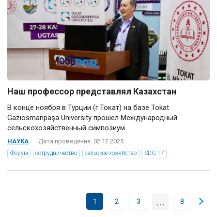
Наш профессор представлял Казахстан
В конце ноября в Турции (г.Токат) на базе Tokat
Gaziosmanpaşa University прошел Международный
сельскохозяйственный симпозиум...
НАУКА
Дата проведения: 02.12.2025
Форум
сотрудничество
сельское хозяйство
SDG 17
...
1
2
3
8