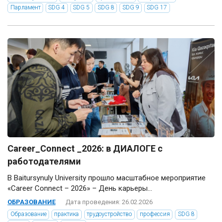
Парламент
SDG 4
SDG 5
SDG 8
SDG 9
SDG 17
Career_Connect _2026: в ДИАЛОГЕ с
работодателями
В Baitursynuly University прошло масштабное мероприятие
«Career Connect – 2026» – День карьеры...
ОБРАЗОВАНИЕ
Дата проведения: 26.02.2026
Образование
практика
трудоустройство
профессия
SDG 8