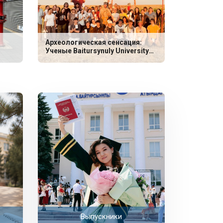
Археологическая сенсация:
Ученые Baitursynuly University
обнаружили уникальные
захоронения эпохи неолита
Выпускники