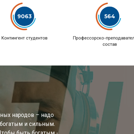
9063
564
Kонтингент студентов
Профессорско-преподавате
состав
ьных народов – надо
 богатым и сильным.
 Чтобы быть богатым -