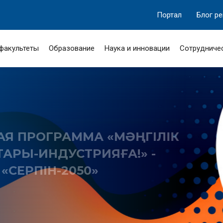
Портал
Блог р
 факультеты
Образование
Наука и инновации
Сотрудниче
МА «МӘҢГІЛІК
ТРИЯҒА!» -
50»