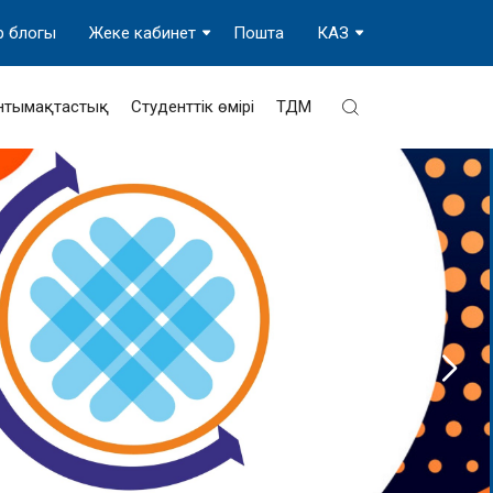
р блогы
Жеке кабинет
Пошта
КАЗ
нтымақтастық
Студенттік өмірі
ТДМ