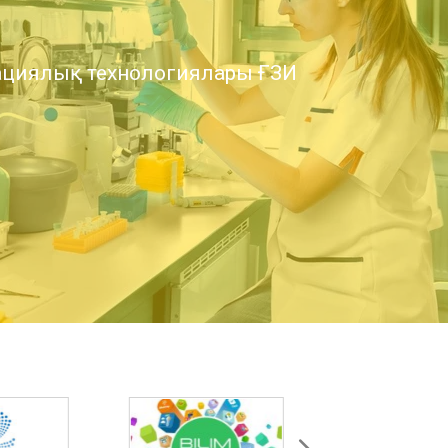
циялық технологиялары ҒЗИ