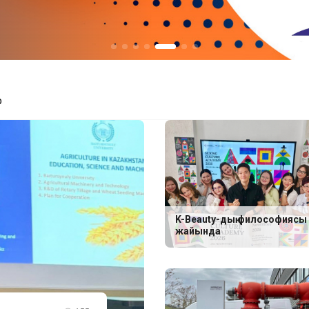
р
K-Beauty-дың философиясы
жайында