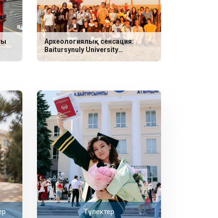
ғы
Археологиялық сенсация:
Baitursynuly University
ғалымдары неолит дәуіріне
жататын үш сирек қабір тапты
ер
Түлектер