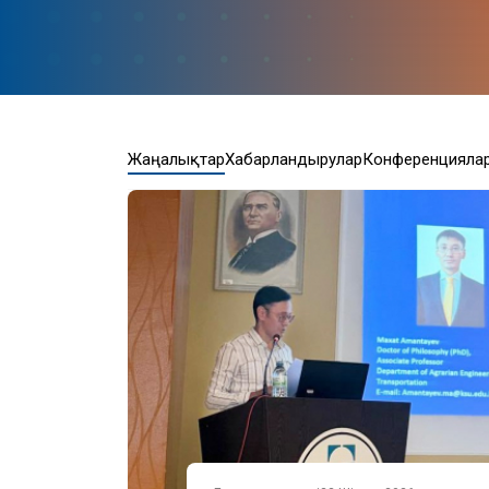
Жаңалықтар
Хабарландырулар
Конференцияла