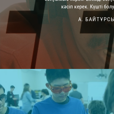
кәсіп керек. Күшті болу
А. БАЙТҰРС