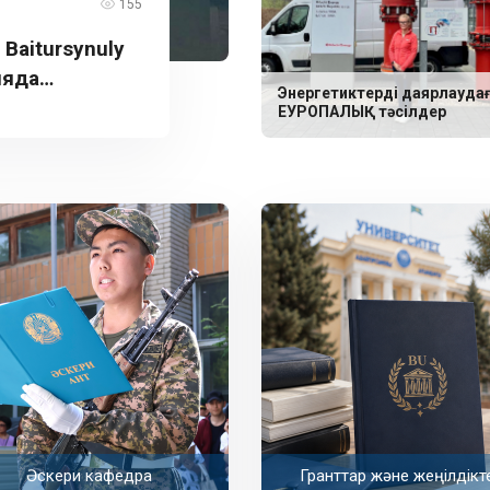
155
aitursynuly
ияда
Энергетиктерді даярлауда
ЕУРОПАЛЫҚ тәсілдер
Әскери кафедра
Гранттар және жеңілдікт