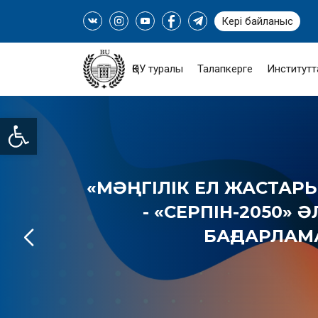
Кері байланыс
ҚӨУ туралы
Талапкерге
Институтт
Open toolbar
«МӘҢГІЛІК ЕЛ ЖАСТАРЫ
- «СЕРПІН-2050» 
БАҒДАРЛА
ТОЛЫҒЫРАҚ