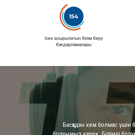
154
Іске асырылатын білім беру
бағдарламалары
Басқадан кем болмас үшін б
болуымыз керек. Білімді болуға