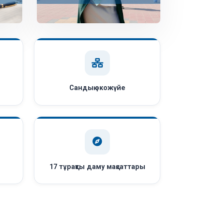
Сандық экожүйе
ы
17 тұрақты даму мақсаттары