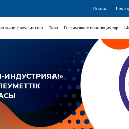
Портал
Ректо
ар және факультеттер
Білім
Ғылым және инновациялар
Ы
-ИНДУСТРИЯҒА!»
ӘЛЕУМЕТТІК
МАСЫ