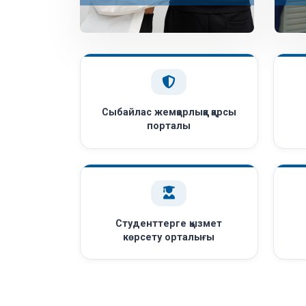
Сыбайлас жемқорлыққа қарсы
порталы
Студенттерге қызмет
көрсету орталығы