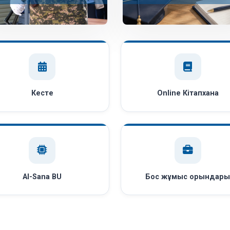
Кесте
Online Кітапхана
AI-Sana BU
Бос жұмыс орындар