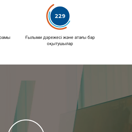
229
ұрамы
Ғылыми дәрежесі және атағы бар
оқытушылар