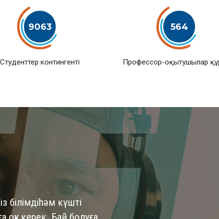
9063
564
Студенттер контингенті
Профессор-оқытушылар қ
із білімдіһәм күшті
 оқу керек. Бай болуға