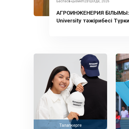
Баспасөз қызметі
22 Шілде, 2026
АГРОИНЖЕНЕРИЯ ҒЫЛЫМЫ: B
University тәжірибесі Түрк
таныстырылды
Талапкерге