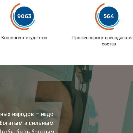
9063
564
Kонтингент студентов
Профессорско-преподавате
состав
ьных народов – надо
 богатым и сильным.
 Чтобы быть богатым -