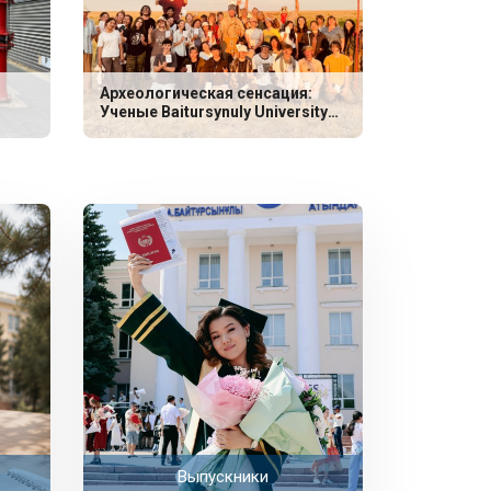
Археологическая сенсация:
Ученые Baitursynuly University
обнаружили уникальные
захоронения эпохи неолита
Выпускники