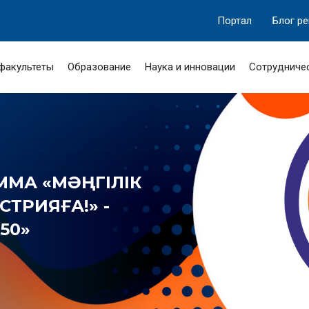
Портал
Блог р
 факультеты
Образование
Наука и инновации
Сотрудниче
МА «МӘҢГІЛІК
ТРИЯҒА!» -
50»