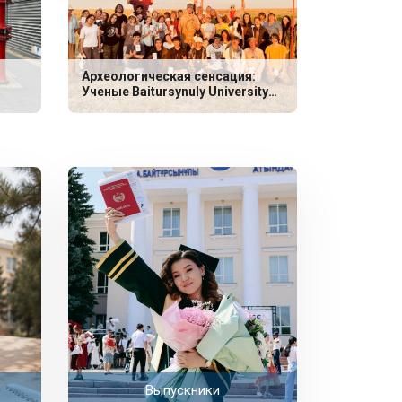
Археологическая сенсация:
Ученые Baitursynuly University
обнаружили уникальные
захоронения эпохи неолита
Выпускники