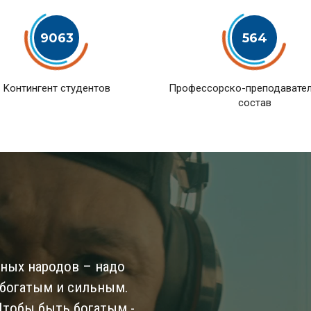
9063
564
Kонтингент студентов
Профессорско-преподавате
состав
ьных народов – надо
 богатым и сильным.
 Чтобы быть богатым -