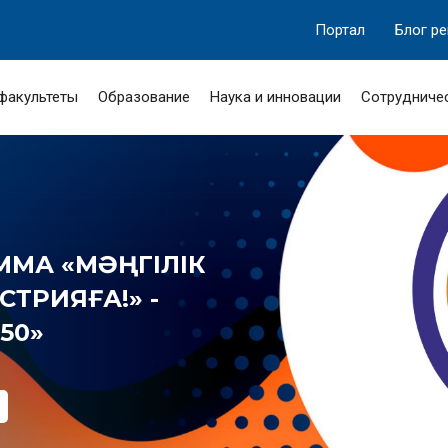
Портал
Блог р
 факультеты
Образование
Наука и инновации
Сотрудниче
МА «МӘҢГІЛІК
ТРИЯҒА!» -
50»